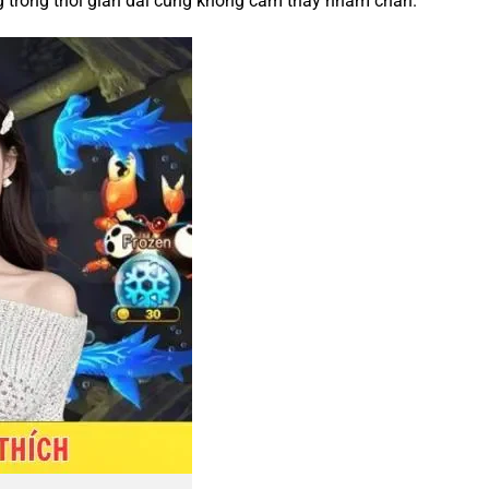
g trong thời gian dài cũng không cảm thấy nhàm chán.