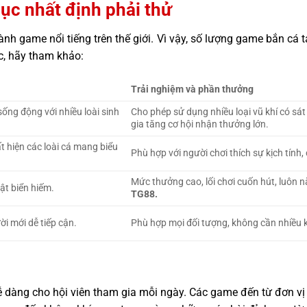
ục nhất định phải thử
nh game nổi tiếng trên thế giới. Vì vậy, số lượng game bắn cá 
c, hãy tham khảo:
Trải nghiệm và phần thưởng
 sống động với nhiều loài sinh
Cho phép sử dụng nhiều loại vũ khí có sát
gia tăng cơ hội nhận thưởng lớn.
t hiện các loài cá mang biểu
Phù hợp với người chơi thích sự kịch tính
Mức thưởng cao, lối chơi cuốn hút, luôn
ật biển hiếm.
TG88.
i mới dễ tiếp cận.
Phù hợp mọi đối tượng, không cần nhiều 
 dễ dàng cho hội viên tham gia mỗi ngày. Các game đến từ đơn 