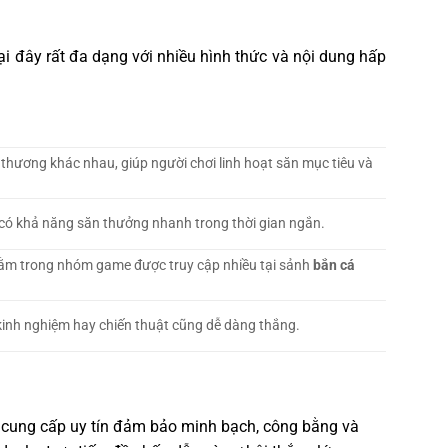
tại đây rất đa dạng với nhiều hình thức và nội dung hấp
 thương khác nhau, giúp người chơi linh hoạt săn mục tiêu và
, có khả năng săn thưởng nhanh trong thời gian ngắn.
 nằm trong nhóm game được truy cập nhiều tại sảnh
bắn cá
kinh nghiệm hay chiến thuật cũng dễ dàng thắng.
vị cung cấp uy tín đảm bảo minh bạch, công bằng và