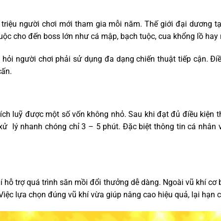
 triệu người chơi mới tham gia mỗi năm. Thế giới đại dương t
thuộc cho đến boss lớn như cá mập, bạch tuộc, cua khổng lồ hay
hỏi người chơi phải sử dụng đa dạng chiến thuật tiếp cận. Đi
cấn.
ích luỹ được một số vốn không nhỏ. Sau khi đạt đủ điều kiện th
, xử lý nhanh chóng chỉ 3 – 5 phút. Đặc biệt thông tin cá nhâ
í hỗ trợ quá trình săn mồi đổi thưởng dễ dàng. Ngoài vũ khí cơ
 Việc lựa chọn đúng vũ khí vừa giúp nâng cao hiệu quả, lại hạn c