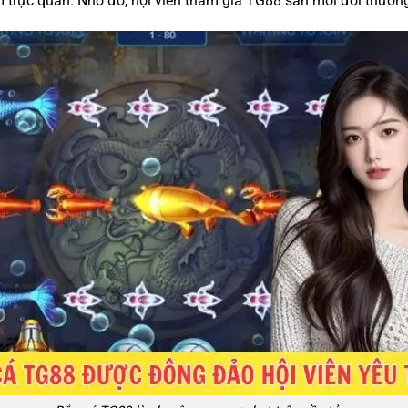
 trực quan. Nhờ đó, hội viên tham gia TG88 săn mồi đổi thưởn