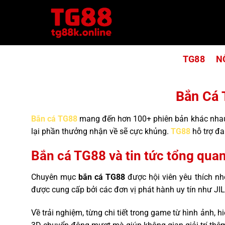
TG88
N
Bắn Cá 
Bắn cá TG88
mang đến hơn 100+ phiên bản khác nhau, 
lại phần thưởng nhận về sẽ cực khủng.
TG88
hỗ trợ đa
Bắn cá TG88 và tin tức tổng qua
Chuyên mục
bắn cá TG88
được hội viên yêu thích n
được cung cấp bởi các đơn vị phát hành uy tín như JI
Về trải nghiệm, từng chi tiết trong game từ hình ảnh,