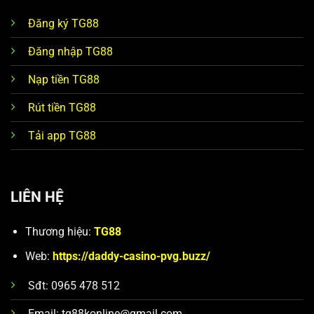
Đăng ký TG88
Đăng nhập TG88
Nạp tiền TG88
Rút tiền TG88
Tải app TG88
LIÊN HỆ
Thương hiệu:
TG88
Web:
https://daddy-casino-pvg.buzz/
Sđt:
0965 478 512
Email:
tg88konline@gmail.com