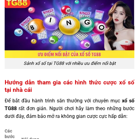
Sảnh xổ số tại TG88 với nhiều ưu điểm nổi bật
Hướng dẫn tham gia các hình thức cược xổ số
tại nhà cái
Để bắt đầu hành trình săn thưởng với chuyên mục
xổ số
TG88
rất đơn giản. Người chơi hãy làm theo những bước
dưới đây, đảm bảo mở ra không gian cược cực hấp dẫn:
Các
bước