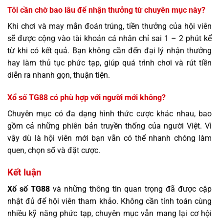
Tôi cần chờ bao lâu để nhận thưởng từ chuyên mục này?
Khi chơi và may mắn đoán trúng, tiền thưởng của hội viên
sẽ được cộng vào tài khoản cá nhân chỉ sai 1 – 2 phút kể
từ khi có kết quả. Bạn không cần đến đại lý nhận thưởng
hay làm thủ tục phức tạp, giúp quá trình chơi và rút tiền
diễn ra nhanh gọn, thuận tiện.
Xổ số TG88 có phù hợp với người mới không?
Chuyên mục có đa dạng hình thức cược khác nhau, bao
gồm cả những phiên bản truyền thống của người Việt. Vì
vậy dù là hội viên mới bạn vẫn có thể nhanh chóng làm
quen, chọn số và đặt cược.
Kết luận
Xổ số TG88
và những thông tin quan trọng đã được cập
nhật đủ để hội viên tham khảo. Không cần tính toán cùng
nhiều kỹ năng phức tạp, chuyên mục vẫn mang lại cơ hội