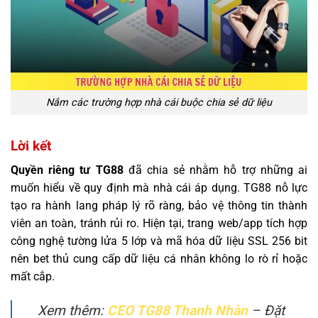
Nắm các trường hợp nhà cái buộc chia sẻ dữ liệu
Lời kết
Quyền riêng tư TG88
đã chia sẻ nhằm hỗ trợ những ai
muốn hiểu về quy định mà nhà cái áp dụng. TG88 nỗ lực
tạo ra hành lang pháp lý rõ ràng, bảo vệ thông tin thành
viên an toàn, tránh rủi ro. Hiện tại, trang web/app tích hợp
công nghệ tường lửa 5 lớp và mã hóa dữ liệu SSL 256 bit
nên bet thủ cung cấp dữ liệu cá nhân không lo rò rỉ hoặc
mất cắp.
Xem thêm:
CEO TG88 Thanh Nhàn
– Đặt