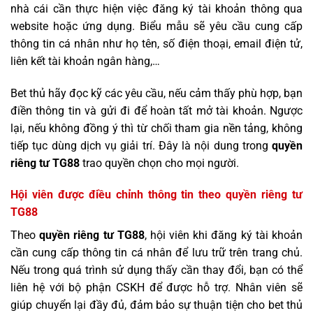
nhà cái cần thực hiện việc đăng ký tài khoản thông qua
website hoặc ứng dụng. Biểu mẫu sẽ yêu cầu cung cấp
thông tin cá nhân như họ tên, số điện thoại, email điện tử,
liên kết tài khoản ngân hàng,…
Bet thủ hãy đọc kỹ các yêu cầu, nếu cảm thấy phù hợp, bạn
điền thông tin và gửi đi để hoàn tất mở tài khoản. Ngược
lại, nếu không đồng ý thì từ chối tham gia nền tảng, không
tiếp tục dùng dịch vụ giải trí. Đây là nội dung trong
quyền
riêng tư TG88
trao quyền chọn cho mọi người.
Hội viên được điều chỉnh thông tin theo quyền riêng tư
TG88
Theo
quyền riêng tư TG88
, hội viên khi đăng ký tài khoản
cần cung cấp thông tin cá nhân để lưu trữ trên trang chủ.
Nếu trong quá trình sử dụng thấy cần thay đổi, bạn có thể
liên hệ với bộ phận CSKH để được hỗ trợ. Nhân viên sẽ
giúp chuyển lại đầy đủ, đảm bảo sự thuận tiện cho bet thủ