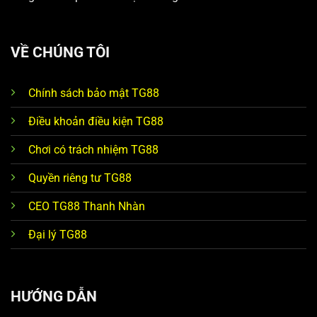
VỀ CHÚNG TÔI
Chính sách bảo mật TG88
Điều khoản điều kiện TG88
Chơi có trách nhiệm TG88
Quyền riêng tư TG88
CEO TG88 Thanh Nhàn
Đại lý TG88
HƯỚNG DẪN