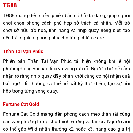
TG88
TG88 mang đến nhiều phiên bản nổ hũ đa dạng, giúp người
chơi chọn phong cách phù hợp sở thích cá nhân. Mỗi trò
chơi sở hữu đồ họa, tính năng và nhịp quay riêng biệt, tạo
nên trải nghiệm phong phú cho từng phiên cược.
Thần Tài Vạn Phúc
Phiên bản Thần Tài Vạn Phúc tái hiện không khí lễ hội
phương Đông với bao lì xì và vàng rực rỡ. Người chơi sẽ cảm
nhận rõ ràng nhịp quay đầy phấn khởi cùng cơ hội nhận quà
bất ngờ. Hũ thưởng có thể nổ bất kỳ thời điểm, tạo sự hồi
hộp trong từng vòng quay.
Fortune Cat Gold
Fortune Cat Gold mang đến phong cách mèo thần tài cùng
sắc vàng tượng trưng cho thịnh vượng và tài lộc. Người chơi
có thể gặp Wild nhân thưởng x2 hoặc x3, nâng cao giá trị