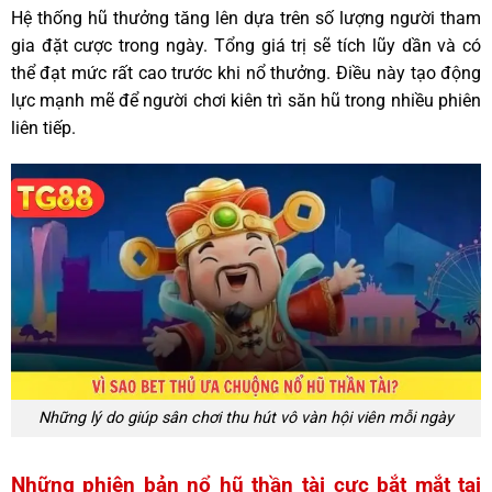
Hệ thống hũ thưởng tăng lên dựa trên số lượng người tham
gia đặt cược trong ngày. Tổng giá trị sẽ tích lũy dần và có
thể đạt mức rất cao trước khi nổ thưởng. Điều này tạo động
lực mạnh mẽ để người chơi kiên trì săn hũ trong nhiều phiên
liên tiếp.
Những lý do giúp sân chơi thu hút vô vàn hội viên mỗi ngày
Những phiên bản nổ hũ thần tài cực bắt mắt tại