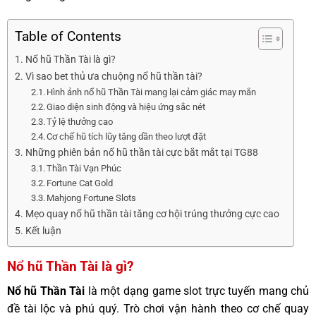
Table of Contents
Nổ hũ Thần Tài là gì?
Vì sao bet thủ ưa chuộng nổ hũ thần tài?
Hình ảnh nổ hũ Thần Tài mang lại cảm giác may mắn
Giao diện sinh động và hiệu ứng sắc nét
Tỷ lệ thưởng cao
Cơ chế hũ tích lũy tăng dần theo lượt đặt
Những phiên bản nổ hũ thần tài cực bắt mắt tại TG88
Thần Tài Vạn Phúc
Fortune Cat Gold
Mahjong Fortune Slots
Mẹo quay nổ hũ thần tài tăng cơ hội trúng thưởng cực cao
Kết luận
Nổ hũ Thần Tài là gì?
Nổ hũ Thần Tài
là một dạng game slot trực tuyến mang chủ
đề tài lộc và phú quý. Trò chơi vận hành theo cơ chế quay