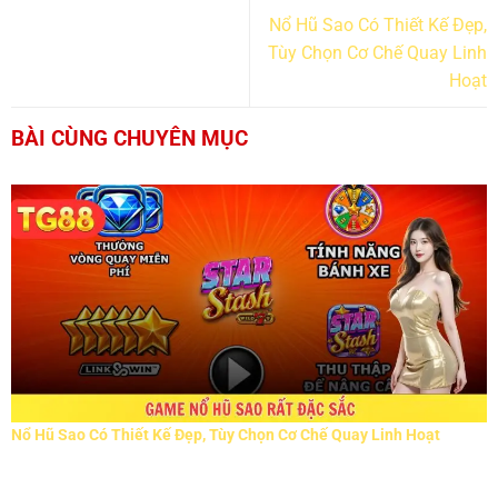
Nổ Hũ Sao Có Thiết Kế Đẹp,
Tùy Chọn Cơ Chế Quay Linh
Hoạt
BÀI CÙNG CHUYÊN MỤC
Nổ Hũ Sao Có Thiết Kế Đẹp, Tùy Chọn Cơ Chế Quay Linh Hoạt