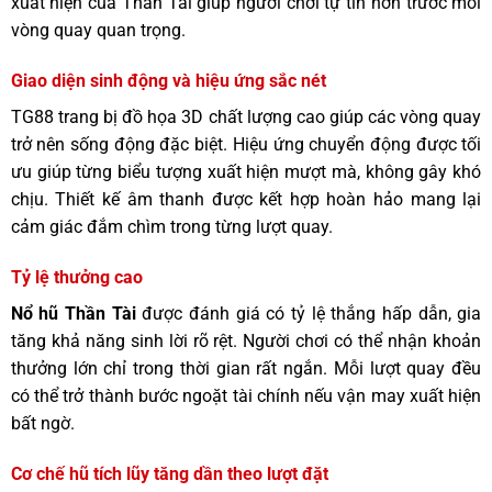
xuất hiện của Thần Tài giúp người chơi tự tin hơn trước mỗi
vòng quay quan trọng.
Giao diện sinh động và hiệu ứng sắc nét
TG88 trang bị đồ họa 3D chất lượng cao giúp các vòng quay
trở nên sống động đặc biệt. Hiệu ứng chuyển động được tối
ưu giúp từng biểu tượng xuất hiện mượt mà, không gây khó
chịu. Thiết kế âm thanh được kết hợp hoàn hảo mang lại
cảm giác đắm chìm trong từng lượt quay.
Tỷ lệ thưởng cao
Nổ hũ Thần Tài
được đánh giá có tỷ lệ thắng hấp dẫn, gia
tăng khả năng sinh lời rõ rệt. Người chơi có thể nhận khoản
thưởng lớn chỉ trong thời gian rất ngắn. Mỗi lượt quay đều
có thể trở thành bước ngoặt tài chính nếu vận may xuất hiện
bất ngờ.
Cơ chế hũ tích lũy tăng dần theo lượt đặt