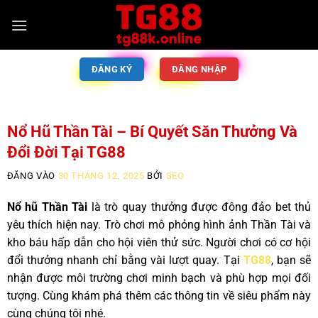
ĐĂNG KÝ
ĐĂNG NHẬP
Nổ Hũ Thần Tài – Bí Quyết Săn Thưởng Và
Đổi Đời Tại TG88
ĐĂNG VÀO
30 THÁNG 12, 2025
BỞI
SEO
Nổ hũ Thần Tài
là trò quay thưởng được đông đảo bet thủ
yêu thích hiện nay. Trò chơi mô phỏng hình ảnh Thần Tài và
kho báu hấp dẫn cho hội viên thử sức. Người chơi có cơ hội
đổi thưởng nhanh chỉ bằng vài lượt quay. Tại
TG88
, bạn sẽ
nhận được môi trường chơi minh bạch và phù hợp mọi đối
tượng. Cùng khám phá thêm các thông tin về siêu phẩm này
cùng chúng tôi nhé.